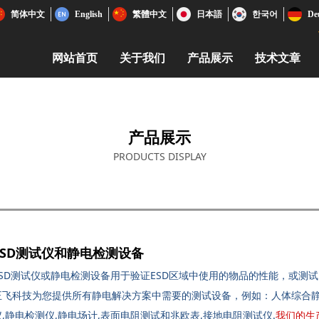
简体中文
English
繁體中文
日本語
한국어
De
网站首页
关于我们
产品展示
技术文章
产品展示
PRODUCTS DISPLAY
ESD测试仪和静电检测设备
ESD测试仪或静电检测设备用于验证ESD区域中使用的物品的性能，或测
正飞科技为您提供所有静电解决方案中需要的测试设备，例如：人体综合静
仪,静电检测仪,静电场计,表面电阻测试和兆欧表,接地电阻测试仪.
我们的生