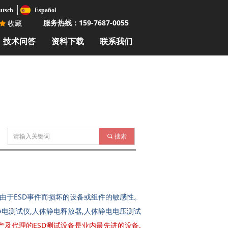
utsch
Español
服务热线：159-7687-0055
끄
收藏
技术问答
资料下载
联系我们
끠
搜索
试由于ESD事件而损坏的设备或组件的敏感性。
电测试仪,人体静电释放器,人体静电电压测试
产及代理的ESD测试设备是业内最先进的设备.