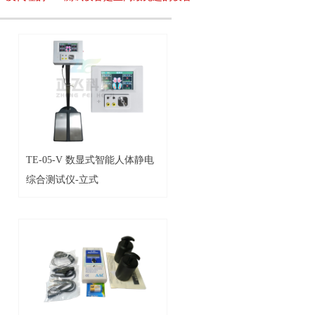
TE-05-V 数显式智能人体静电
综合测试仪-立式