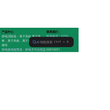
产品中心
联系我们：
静电消除器：离子风机,离子风
联系电话：0755-
棒，离子风枪，离子风蛇，离子风
66816050
嘴等
传真电话：0755-
静电接地报警器：静电手环在线监
66816051
控器，设备静电接地系统监视仪
技术支持：
静电测试仪 / 防静电门禁系统 / 人
15976870055
体静电释放器
销售电话：
防静电耗材：无尘服，防静电工作
13392838474
服，静电鞋，防静电手环，静电胶
企业邮箱：
带，防静电胶皮，其它无尘产品
aac_esd@163.com
版权所有©深圳市正飞科
版权所有©深圳市正飞科技有限公司
技有限公司
粤ICP备16107097号
粤ICP备16107097号
粤ICP备16107097号
本网站支持
IPv6
Powered by CloudDream