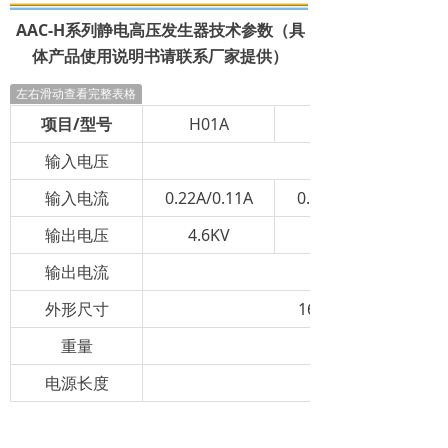
AAC-H系列静电高压发生器
技术参数（具
体产品使用说明书请联系厂家提供）
左右滑动查看完整表格
项目/型号
H01A
输入电压
110/30Hz or 220
输入电流
0.22A/0.11A
0.27A/0.13A
输出电压
4.6KV
5.6KV
输出电流
外形尺寸
165 (L) x 116(W) x 
重量
电源长度