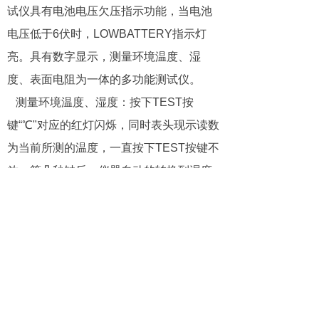
试仪
具有电池电压欠压指示功能，当电池
电压低于6伏时，LOWBATTERY指示灯
亮。具有数字显示，测量环境温度、湿
度、表面电阻为一体的多功能测试仪。
测量环境温度、湿度：按下TEST按
键“℃"对应的红灯闪烁，同时表头现示读数
为当前所测的温度，一直按下TEST按键不
放，等几秒钟后，仪器自动的转换到湿度
测量，并将原“℃"对应的红灯闪烁息灭，转
换为“RH％"对应红灯闪烁，此时表头所显
示的读为当前所测的环境湿度。约15秒后
LCD屏上显示所测得表面电阻值，同时
LED也显示所测得阻抗。