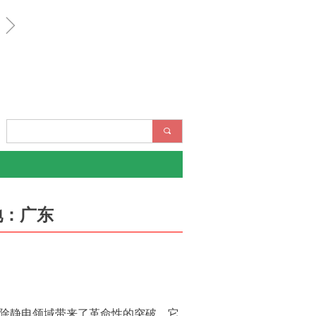
ꁇ
끠
产地：广东
工业除静电领域带来了革命性的突破。它